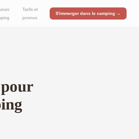
vices
Tarifs et
S'immerger dans le camping →
ping
promos
 pour
ping