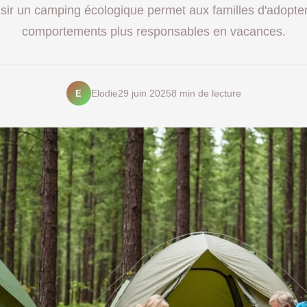
sir un camping écologique permet aux familles d'adopte
comportements plus responsables en vacances.
E
Elodie
29 juin 2025
8 min de lecture