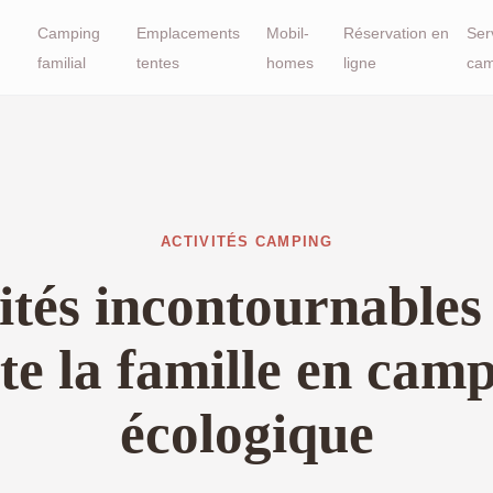
Camping
Emplacements
Mobil-
Réservation en
Ser
familial
tentes
homes
ligne
cam
ACTIVITÉS CAMPING
vités incontournables
te la famille en cam
écologique