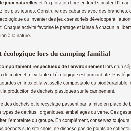
de jeux naturelles
et l’exploration libre en forêt stimulent l’imag
ez les plus jeunes. Construire des cabanes avec des branches, 
 écologique ou inventer des jeux sensoriels développent l’auton
nt. Chaque activité favorise le partage et laisse à chacun la libe
on à la nature.
écologique lors du camping familial
comportement respectueux de l’environnement
lors d’un séj
ion de matériel recyclable et écologique est primordiale. Privilégi
s gourdes en inox et la vaisselle compostable ou biodégradable, c
 la production de déchets plastiques sur le campement.
ce des déchets et le recyclage passent par la mise en place de b
ts types de détritus : organiques, emballages ou verre. Ces gest
miter l’empreinte du groupe. En complément, conservez toujours
s déchets si le site choisi ne dispose pas de points de collecte