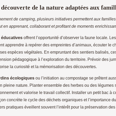
e découverte de la nature adaptées aux famil
ement de camping, plusieurs initiatives permettent aux famille
ut en apprenant, collaborant et profitant de moments enrichissan
 éducatives
offrent l’opportunité d’observer la faune locale. L
ent apprendre à repérer des empreintes d’animaux, écouter le c
erses espèces végétales. En empruntant des sentiers balisés, c
nsion pédagogique à l’exploration du territoire. Prévoir des jum
orise la curiosité et la mémorisation des découvertes.
rdins écologiques
ou l’initiation au compostage se prêtent auss
en pleine nature. Planter ensemble des herbes ou des légumes s
onnement et valorise le travail collectif. Installer un petit bac 
çon concrète le cycle des déchets organiques et l’importance d
iers pratiques éveillent souvent l’intérêt pour la préservation de