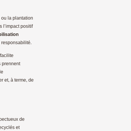
 ou la plantation
s l’impact positif
ilisation
 responsabilité.
acilite
ds prennent
de
r et, à terme, de
pectueux de
ecyclés et