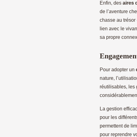
Enfin, des
aires 
de l’aventure ch
chasse au trésor
lien avec le viva
sa propre connexi
Engagement 
Pour adopter un
nature, l’utilisat
réutilisables, le
considérablement
La gestion effica
pour les différen
permettent de li
pour reprendre vo