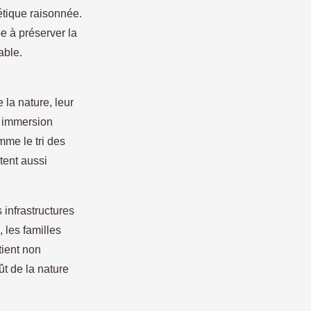
tique raisonnée.
e à préserver la
able.
 la nature, leur
e immersion
me le tri des
atent aussi
 infrastructures
 les familles
tient non
ût de la nature