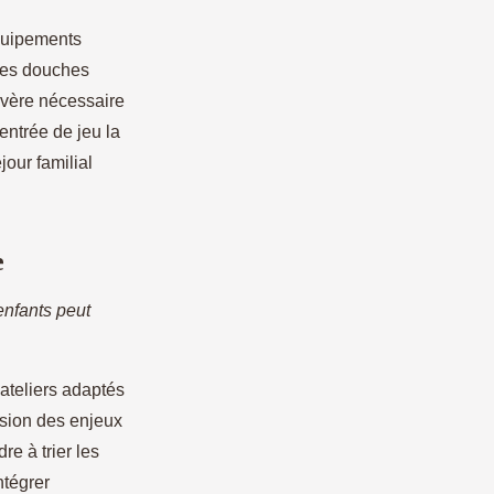
quipements
des douches
avère nécessaire
’entrée de jeu la
our familial
e
enfants peut
ateliers adaptés
nsion des enjeux
e à trier les
ntégrer