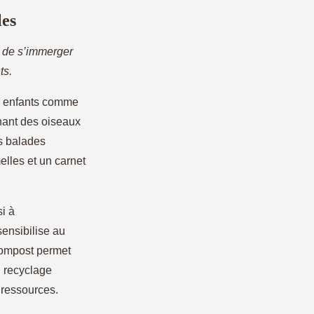
les
s de s’immerger
ts.
es enfants comme
hant des oiseaux
es balades
elles et un carnet
i à
ensibilise au
à compost permet
u recyclage
s ressources.