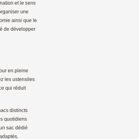
ination et le sens
organiser une
omie ainsi que le
rté de développer
our en pleine
ez les ustensiles
e qui réduit
acs distincts
es quotidiens
 un sac dédié
 adaptés.