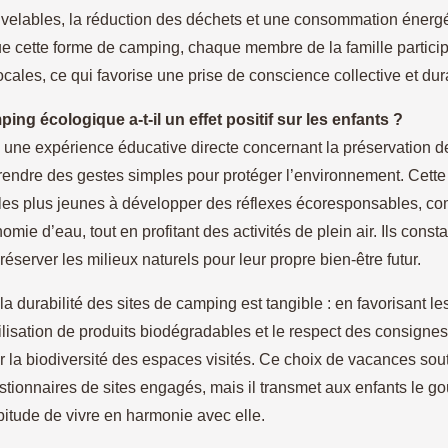
velables, la réduction des déchets et une consommation énergé
e cette forme de camping, chaque membre de la famille particip
locales, ce qui favorise une prise de conscience collective et dur
ing écologique a-t-il un effet positif sur les enfants ?
fre une expérience éducative directe concernant la préservation de
rendre des gestes simples pour protéger l’environnement. Cett
les plus jeunes à développer des réflexes écoresponsables, com
mie d’eau, tout en profitant des activités de plein air. Ils const
réserver les milieux naturels pour leur propre bien-être futur.
la durabilité des sites de camping est tangible : en favorisant les
ilisation de produits biodégradables et le respect des consignes,
r la biodiversité des espaces visités. Ce choix de vacances sou
tionnaires de sites engagés, mais il transmet aux enfants le go
bitude de vivre en harmonie avec elle.