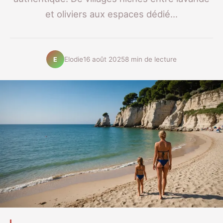
et oliviers aux espaces dédié...
Elodie
16 août 2025
8 min de lecture
E